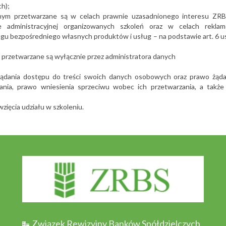
h);
nym przetwarzane są w celach prawnie uzasadnionego interesu ZRB
e administracyjnej organizowanych szkoleń oraz w celach reklam
u bezpośredniego własnych produktów i usług – na podstawie art. 6 ust.
przetwarzane są wyłącznie przez administratora danych
 żądania dostępu do treści swoich danych osobowych oraz prawo żąda
zania, prawo wniesienia sprzeciwu wobec ich przetwarzania, a takż
zięcia udziału w szkoleniu.
Związek Rewizyjny Banków Spółdzielczych