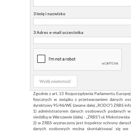
3 Imię i nazwisko
3 Adres e-mail uczestnika
Wyślij wiadomość
Zgodnie z art. 13 Rozporządzenia Parlamentu Europej
fizycznych w związku z przetwarzaniem danych os
dyrektywy 95/46/WE (zwane dalej „RODO”) ZRBS info
1) administratorem danych osobowych podanych w f
siedzibą w Warszawie (dalej - „ZRBS”) ul. Mokotowska 
2) w ZRBS wyznaczony jest inspektor ochrony danych,
danych osobowych można skontaktować się we w