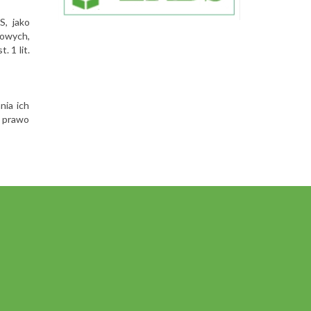
S, jako
owych,
 1 lit.
nia ich
e prawo