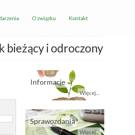
arzenia
O związku
Kontakt
 bieżący i odroczony
Informacje
Więcej...
Sprawozdania
Więcej...