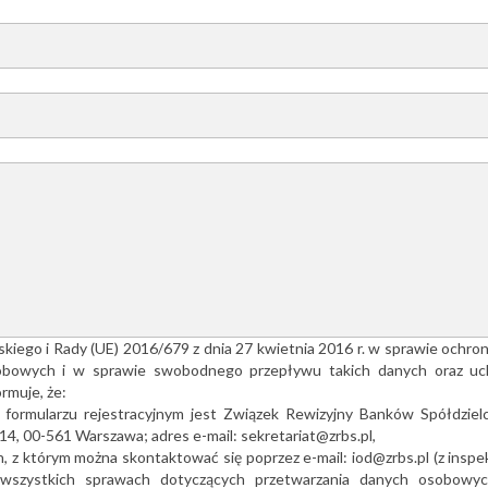
skiego i Rady (UE) 2016/679 z dnia 27 kwietnia 2016 r. w sprawie ochro
obowych i w sprawie swobodnego przepływu takich danych oraz uch
rmuje, że:
ormularzu rejestracyjnym jest Związek Rewizyjny Banków Spółdziel
14, 00-561 Warszawa; adres e-mail: sekretariat@zrbs.pl,
 z którym można skontaktować się poprzez e-mail: iod@zrbs.pl (z insp
szystkich sprawach dotyczących przetwarzania danych osobowyc