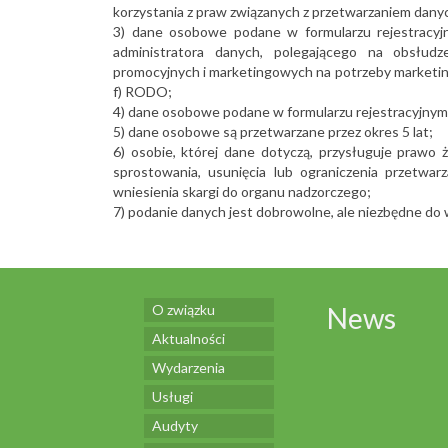
korzystania z praw związanych z przetwarzaniem danyc
3) dane osobowe podane w formularzu rejestracyj
administratora danych, polegającego na obsłudz
promocyjnych i marketingowych na potrzeby marketing
f) RODO;
4) dane osobowe podane w formularzu rejestracyjnym 
5) dane osobowe są przetwarzane przez okres 5 lat;
6) osobie, której dane dotyczą, przysługuje prawo
sprostowania, usunięcia lub ograniczenia przetwar
wniesienia skargi do organu nadzorczego;
7) podanie danych jest dobrowolne, ale niezbędne do w
O związku
News
Aktualności
Wydarzenia
Usługi
Audyty