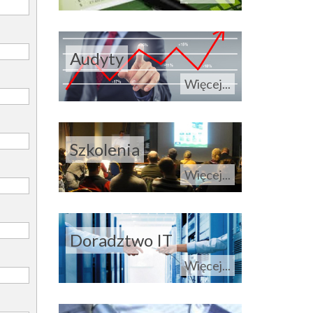
Audyty
Więcej...
Szkolenia
Więcej...
Doradztwo IT
Więcej...