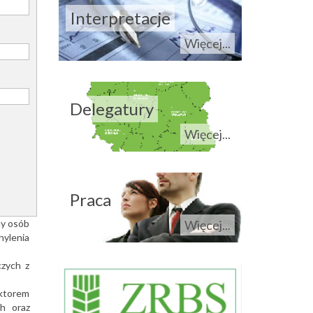
Interpretacje
Więcej...
Delegatury
Więcej...
Praca
ny osób
Więcej...
ylenia
czych z
ektorem
h oraz