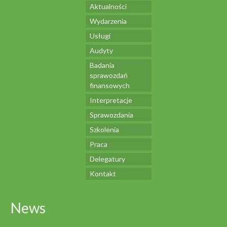
Aktualności
Wydarzenia
Usługi
Audyty
Badania
sprawozdań
finansowych
Interpretacje
Sprawozdania
Szkolenia
Praca
Delegatury
Kontakt
News