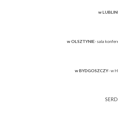
w LUBLIN
w OLSZTYNIE
- sala konfer
w BYDGOSZCZY
- w H
SERD