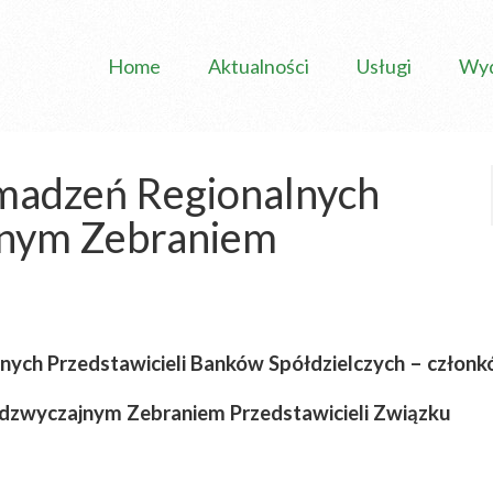
Home
Aktualności
Usługi
Wyd
adzeń Regionalnych
jnym Zebraniem
ch Przedstawicieli Banków Spółdzielczych – człon
adzwyczajnym Zebraniem Przedstawicieli Związku