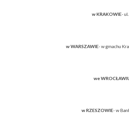
w KRAKOWIE
- ul
w WARSZAWIE
- w gmachu Kraj
we WROCŁAWI
w RZESZOWIE
- w Bank