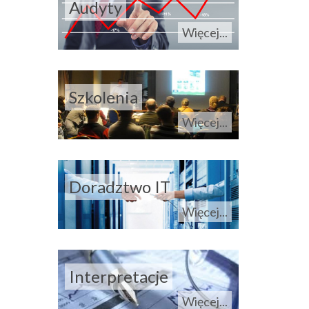
Audyty
Więcej...
Szkolenia
Więcej...
Doradztwo IT
Więcej...
Interpretacje
Więcej...