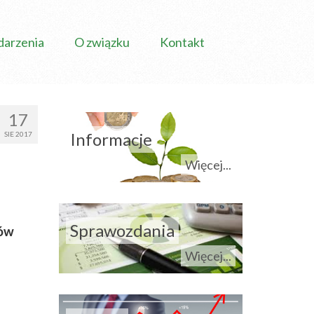
arzenia
O związku
Kontakt
17
Informacje
SIE 2017
Więcej...
Sprawozdania
ków
Więcej...