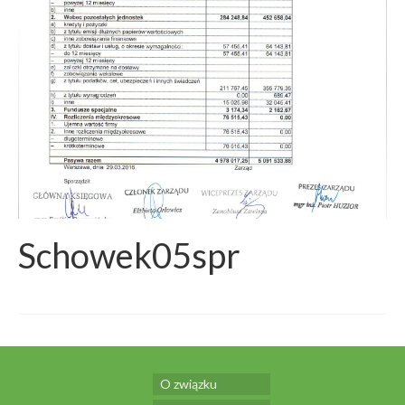
Schowek05spr
O związku