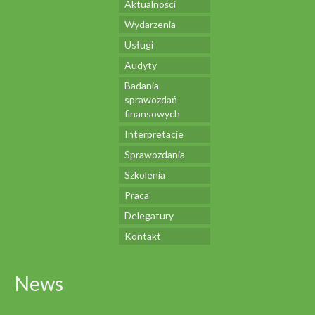
Aktualności
Wydarzenia
Usługi
Audyty
Badania
sprawozdań
finansowych
Interpretacje
Sprawozdania
Szkolenia
Praca
Delegatury
Kontakt
News