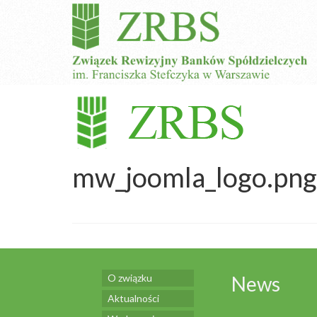
mw_joomla_logo.png
O związku
News
Aktualności