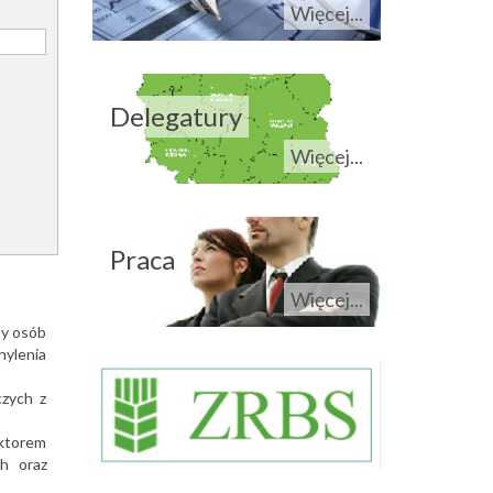
Więcej...
Delegatury
Więcej...
Praca
Więcej...
ny osób
ylenia
czych z
ektorem
h oraz