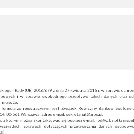
skiego i Rady (UE) 2016/679 z dnia 27 kwietnia 2016 r. w sprawie ochro
obowych i w sprawie swobodnego przepływu takich danych oraz uch
rmuje, że:
ormularzu rejestracyjnym jest Związek Rewizyjny Banków Spółdziel
14, 00-561 Warszawa; adres e-mail: sekretariat@zrbs.pl,
 z którym można skontaktować się poprzez e-mail: iod@zrbs.pl (z insp
szystkich sprawach dotyczących przetwarzania danych osobowyc
h);