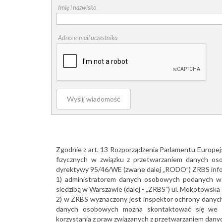
Imię i nazwisko
Adres e-mail uczestnika
Wyślij wiadomość
Zgodnie z art. 13 Rozporządzenia Parlamentu Europej
fizycznych w związku z przetwarzaniem danych os
dyrektywy 95/46/WE (zwane dalej „RODO”) ZRBS info
1) administratorem danych osobowych podanych w f
siedzibą w Warszawie (dalej - „ZRBS”) ul. Mokotowska 
2) w ZRBS wyznaczony jest inspektor ochrony danych,
danych osobowych można skontaktować się we w
korzystania z praw związanych z przetwarzaniem danyc