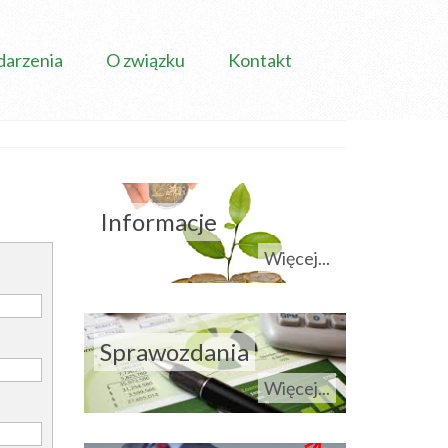
arzenia
O związku
Kontakt
Informacje
Więcej...
Sprawozdania
Więcej...