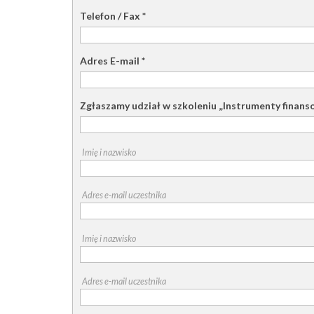
Telefon / Fax
*
Adres E-mail
*
Zgłaszamy udział w szkoleniu „Instrumenty finan
Imię i nazwisko
Adres e-mail uczestnika
Imię i nazwisko
Adres e-mail uczestnika