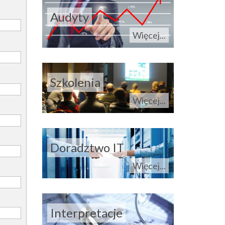
Audyty
Więcej...
Szkolenia
Więcej...
Doradztwo IT
Więcej...
Interpretacje