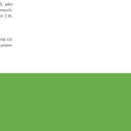
S, jako
owych,
 1 lit.
nia ich
e prawo